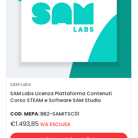
SAM Labs
SAM Labs Licenza Piattaforma Contenuti
Corso STEAM e Software SAM Studio
Iscriviti alla nostra Newsletter
COD. MEPA:
BB2-SAMITSC01
Iscriviti alla nostra Newsletter per rimanere
sempre aggiornato su eventi, novità e
€1.493,85
IVA ESCLUSA
promozioni.